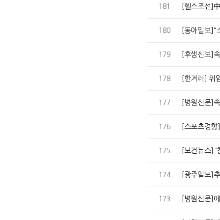
[헬스조선]中
181
[동아일보]“
180
[후생신보]속
179
[한겨레] 위
178
[병원신문]속
177
[스포츠경향]‘
176
[보건뉴스] ‘
175
[광주일보]추
174
[병원신문]에
173