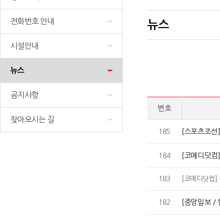
전화번호 안내
뉴스
시설안내
뉴스
공지사항
번호
찾아오시는 길
[스포츠조선]
185
[코메디닷컴]
184
183
[코메디닷컴]
[중앙일보 /
182